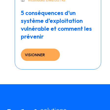
WEBINAIRE ENREGISTRÉ
5 conséquences d’un
système d’exploitation
vulnérable et comment les
prévenir
VISIONNER