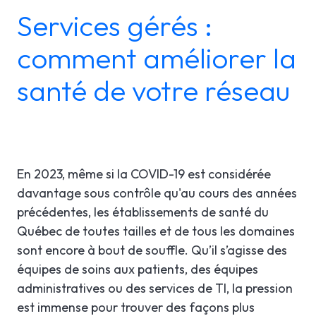
Services gérés :
LGI RÉORIENTATION
ÉTUDES DE CAS
SOUTIEN TECHNIQUE
comment améliorer la
LGI ASSIGNATIONS (STROM)
BROCHURES PRODUITS
INFOLETTRE
santé de votre réseau
LGI FINANCES (GRF)
WEBINAIRE(S) À VENIR
En
LGI APPROVISIONNEMENT (GRM)
WEBINAIRES ENREGISTRÉS
LGI DOCUMENTATION
En 2023, même si la COVID-19 est considérée
ÉLECTRONIQUE (GDE)
davantage sous contrôle qu'au cours des années
précédentes, les établissements de santé du
LGI CONTINUUMCORE
Québec de toutes tailles et de tous les domaines
LGI ARP (BOSTON WORKSTATION)
sont encore à bout de souffle. Qu’il s’agisse des
équipes de soins aux patients, des équipes
LGI MED-URGE
administratives ou des services de TI, la pression
est immense pour trouver des façons plus