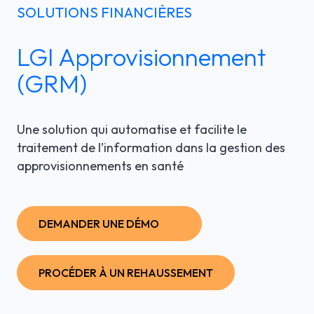
SOLUTIONS FINANCIÈRES
LGI RÉORIENTATION
ÉTUDES DE CAS
SOUTIEN TECHNIQUE
LGI Approvisionnement
LGI ASSIGNATIONS (STROM)
BROCHURES PRODUITS
INFOLETTRE
(GRM)
LGI FINANCES (GRF)
WEBINAIRE(S) À VENIR
En
LGI APPROVISIONNEMENT (GRM)
Une solution qui automatise et facilite le
WEBINAIRES ENREGISTRÉS
traitement de l’information dans la gestion des
LGI DOCUMENTATION
approvisionnements en santé
ÉLECTRONIQUE (GDE)
LGI CONTINUUMCORE
DEMANDER UNE DÉMO
LGI ARP (BOSTON WORKSTATION)
PROCÉDER À UN REHAUSSEMENT
LGI MED-URGE