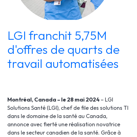
LGI RÉORIENTATION
ÉTUDES DE CAS
SOUTIEN TECHNIQUE
LGI ASSIGNATIONS (STROM)
BROCHURES PRODUITS
INFOLETTRE
LGI franchit 5,75M
LGI FINANCES (GRF)
WEBINAIRE(S) À VENIR
En
d'offres de quarts de
LGI APPROVISIONNEMENT (GRM)
WEBINAIRES ENREGISTRÉS
travail automatisées
LGI DOCUMENTATION
ÉLECTRONIQUE (GDE)
LGI CONTINUUMCORE
Montréal, Canada – le 28 mai 2024
– LGI
LGI ARP (BOSTON WORKSTATION)
Solutions Santé (LGI), chef de file des solutions TI
dans le domaine de la santé au Canada,
LGI MED-URGE
annonce avec fierté une réalisation novatrice
dans le secteur canadien de la santé. Grâce à