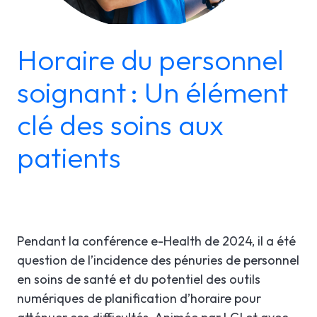
LGI RÉORIENTATION
ÉTUDES DE CAS
SOUTIEN TECHNIQUE
Horaire du personnel
LGI ASSIGNATIONS (STROM)
BROCHURES PRODUITS
INFOLETTRE
soignant : Un élément
LGI FINANCES (GRF)
WEBINAIRE(S) À VENIR
En
clé des soins aux
LGI APPROVISIONNEMENT (GRM)
WEBINAIRES ENREGISTRÉS
patients
LGI DOCUMENTATION
ÉLECTRONIQUE (GDE)
LGI CONTINUUMCORE
Pendant la conférence e-Health de 2024, il a été
LGI ARP (BOSTON WORKSTATION)
question de l’incidence des pénuries de personnel
en soins de santé et du potentiel des outils
LGI MED-URGE
numériques de planification d’horaire pour