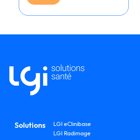
LGI eClinibase
Solutions
LGI Radimage