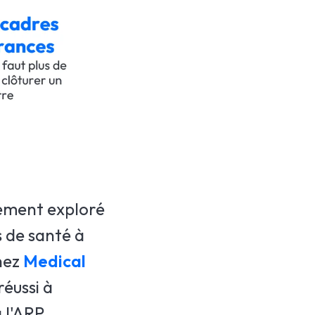
ement exploré
 de santé à
hez
Medical
éussi à
 l'ARP.