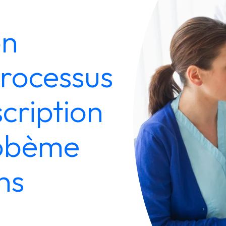
on
processus
cription
robème
ns