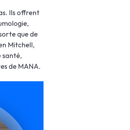
. Ils offrent
eumologie,
 sorte que de
en Mitchell,
 santé,
sites de MANA.