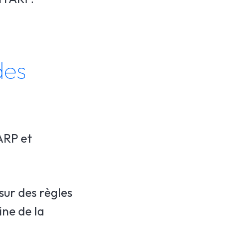
des
'ARP et
 sur des règles
ine de la