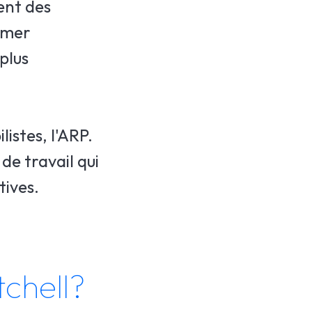
ent des
ormer
plus
istes, l'ARP.
de travail qui
tives.
chell?