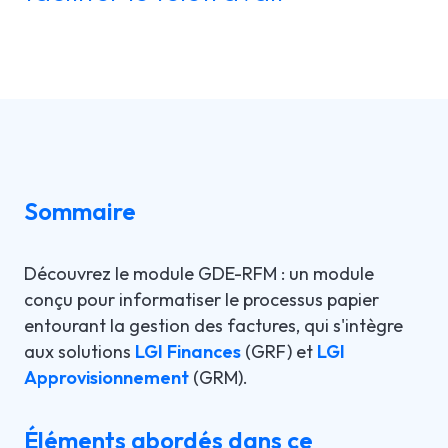
LGI RÉORIENTATION
ÉTUDES DE CAS
SOUTIEN TECHNIQUE
LGI ASSIGNATIONS (STROM)
BROCHURES PRODUITS
INFOLETTRE
LGI FINANCES (GRF)
WEBINAIRE(S) À VENIR
En
LGI APPROVISIONNEMENT (GRM)
WEBINAIRES ENREGISTRÉS
Sommaire
LGI DOCUMENTATION
ÉLECTRONIQUE (GDE)
Découvrez le module GDE-RFM : un module
conçu pour informatiser le processus papier
LGI CONTINUUMCORE
entourant la gestion des factures, qui s'intègre
LGI ARP (BOSTON WORKSTATION)
aux solutions
LGI Finances
(GRF) et
LGI
Approvisionnement
(GRM).
LGI MED-URGE
Éléments abordés dans ce