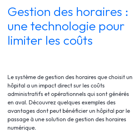
Gestion des horaires :
LGI RÉORIENTATION
ÉTUDES DE CAS
SOUTIEN TECHNIQUE
une technologie pour
LGI ASSIGNATIONS (STROM)
BROCHURES PRODUITS
INFOLETTRE
limiter les coûts
LGI FINANCES (GRF)
WEBINAIRE(S) À VENIR
En
LGI APPROVISIONNEMENT (GRM)
WEBINAIRES ENREGISTRÉS
LGI DOCUMENTATION
Le système de gestion des horaires que choisit un
ÉLECTRONIQUE (GDE)
hôpital a un impact direct sur les coûts
administratifs et opérationnels qui sont générés
LGI CONTINUUMCORE
en aval. Découvrez quelques exemples des
LGI ARP (BOSTON WORKSTATION)
avantages dont peut bénéficier un hôpital par le
passage à une solution de gestion des horaires
LGI MED-URGE
numérique.