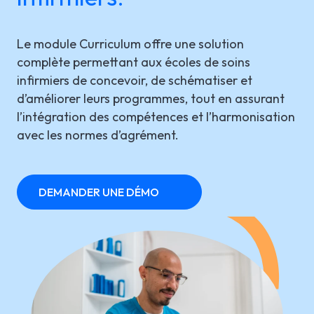
LGI RÉORIENTATION
ÉTUDES DE CAS
SOUTIEN TECHNIQUE
Le module Curriculum offre une solution
LGI ASSIGNATIONS (STROM)
complète permettant aux écoles de soins
BROCHURES PRODUITS
INFOLETTRE
infirmiers de concevoir, de schématiser et
LGI FINANCES (GRF)
WEBINAIRE(S) À VENIR
d’améliorer leurs programmes, tout en assurant
En
l’intégration des compétences et l’harmonisation
LGI APPROVISIONNEMENT (GRM)
WEBINAIRES ENREGISTRÉS
avec les normes d’agrément.
LGI DOCUMENTATION
ÉLECTRONIQUE (GDE)
DEMANDER UNE DÉMO
LGI CONTINUUMCORE
LGI ARP (BOSTON WORKSTATION)
LGI MED-URGE