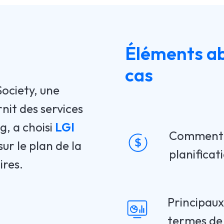
Éléments ab
cas
ociety, une
rnit des services
, a choisi
LGI
Comment l
sur le plan de la
planificat
ires.
Principau
termes de