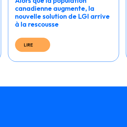
Alors que la population
canadienne augmente, la
nouvelle solution de LGI arrive
à la rescousse
LIRE