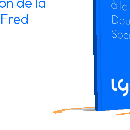
on de la
 Fred