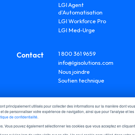
LGI Agent
d'Automatisation
LGI Workforce Pro
LGI Med-Urge
1 800 361 9659
Contact
info@lgisolutions.com
Nous joindre
Soutien technique
sont principalement utilisés pour collecter des informations sur la manière dont vou
 et de personnaliser votre expérience de navigation, ainsi que pour l'analyse et les
itique de confidentialité
.
okies. Vous pouvez également sélectionner les cookies que vous acceptez en cliquan
t pas suivies lors de votre visite sur ce site. Un seul cookie sera utilisé dans votr