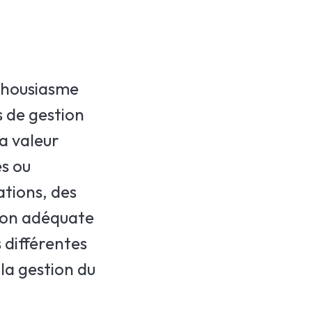
nthousiasme
s de gestion
la valeur
es ou
ations, des
tion adéquate
 différentes
 la gestion du