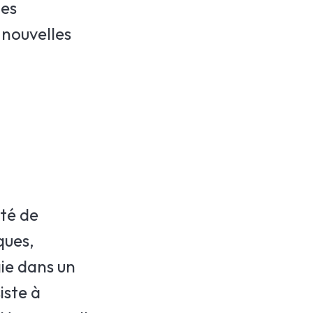
les
 nouvelles
ité de
ques,
gie dans un
iste à