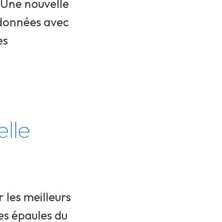
. Une nouvelle
 données avec
es
elle
 les meilleurs
les épaules du