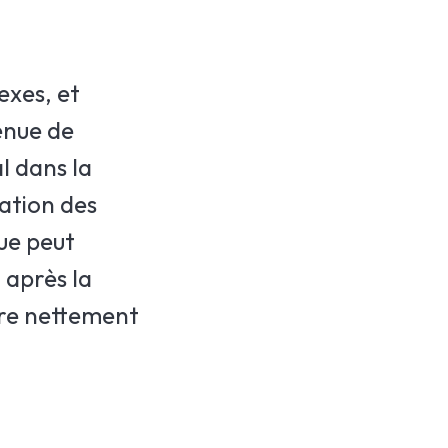
exes, et
enue de
l dans la
sation des
ue peut
 après la
être nettement