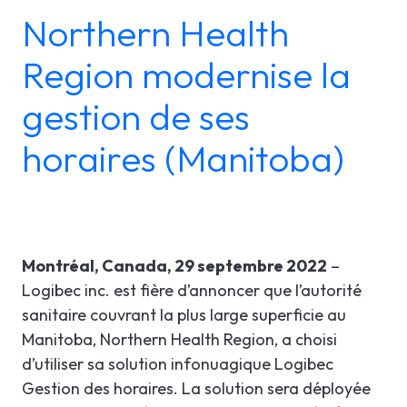
Northern Health
LGI RÉORIENTATION
ÉTUDES DE CAS
SOUTIEN TECHNIQUE
Region modernise la
LGI ASSIGNATIONS (STROM)
BROCHURES PRODUITS
INFOLETTRE
gestion de ses
LGI FINANCES (GRF)
WEBINAIRE(S) À VENIR
En
horaires (Manitoba)
LGI APPROVISIONNEMENT (GRM)
WEBINAIRES ENREGISTRÉS
LGI DOCUMENTATION
ÉLECTRONIQUE (GDE)
Montréal, Canada, 29 septembre 2022
–
LGI CONTINUUMCORE
Logibec inc. est fière d’annoncer que l’autorité
sanitaire couvrant la plus large superficie au
LGI ARP (BOSTON WORKSTATION)
Manitoba, Northern Health Region, a choisi
LGI MED-URGE
d’utiliser sa solution infonuagique Logibec
Gestion des horaires. La solution sera déployée