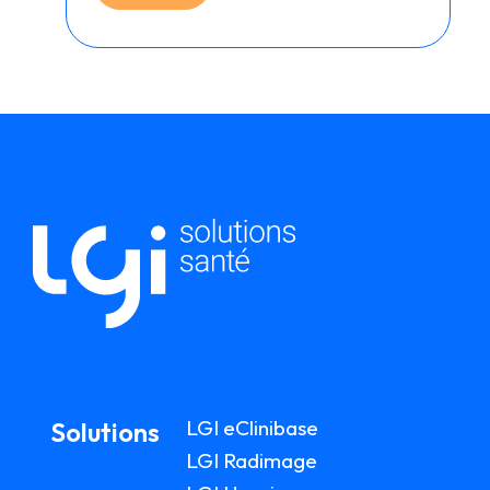
LGI eClinibase
Solutions
LGI Radimage