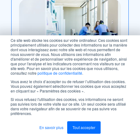
Ce site web stocke les cookies sur votre ordinateur. Ces cookies sont
principalement utilisés pour collecter des informations sur la manière
dont vous interagissez avec notre site web et nous permettent de
nous souvenir de vous. Nous utilisons ces informations afin
d'améliorer et de personnaliser votre expérience de navigation, ainsi
que pour l'analyse et les indicateurs concernant nos visiteurs sur ce
site web. Pour en savoir plus sur les cookies que nous utilisons,
consultez notre
politique de confidentialité
.
Vous avez le choix d’accepter ou de refuser l’utilisation des cookies.
WEBINAIRE ENREGISTRÉ
Vous pouvez également sélectionner les cookies que vous acceptez
en cliquant sur « Paramètres des cookies ».
Si vous refusez l'utilisation des cookies, vos informations ne seront
L'approche fondée sur les
pas suivies lors de votre visite sur ce site. Un seul cookie sera utilisé
dans votre navigateur afin de se souvenir de ne pas suivre vos
compétences : le virage de
préférences.
l'UdeM
En savoir plus
Tout accepter